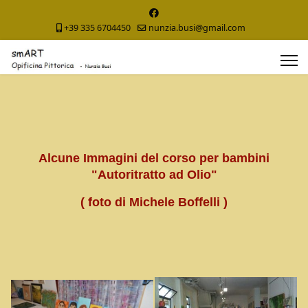
+39 335 6704450
nunzia.busi@gmail.com
Alcune Immagini del corso per bambini
"Autoritratto ad Olio"
( foto di Michele Boffelli )